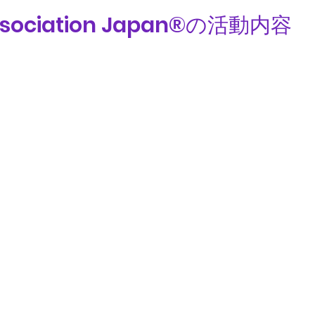
 Association Japan®の活動内容
emy
H.B.A Soc
Media
ブラッ
ブラックカルチ
ト育成
​デジタルマガジ
See More