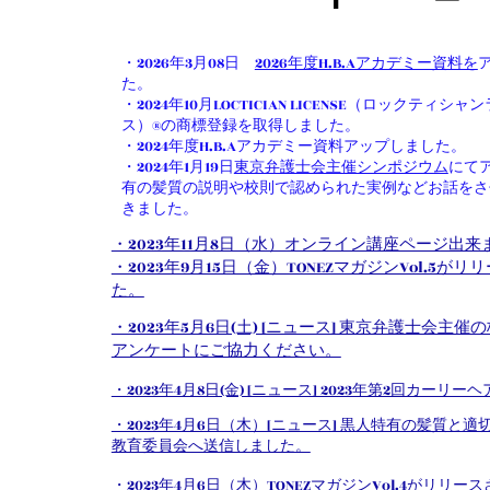
・2026年3月08日
2026年度H.B.Aアカデミー資料を
た。
・2024年10月LOCTICIAN LICENSE（ロックティシ
ス）®の商標登録を取得しました。
・2024年度H.B.Aアカデミー資料アップしました。
・2024年1月19日
東京弁護士会主催シンポジウム
にて
有の髪質の説明や校則で認められた実例などお話をさ
きました。
・2023年11月8日（水）オンライン講座ページ出来
・2023年9月15日（金）TONEZマガジンVol.5が
た。
​・2023年5月6日(土) [ニュース] 東京弁護士会主
アンケートにご協力ください。
​・2023年4月8日(金) [ニュース] 2023年第2回カーリー
​・2023年4月6日（木）[ニュース] 黒人特有の髪質と
教育委員会へ送信しました。
・2023年4月6日（木）TONEZマガジンVol.4がリリー