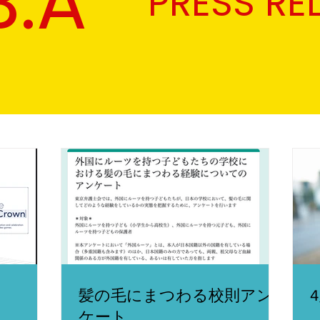
B.A
PRESS RE
髪の毛にまつわる校則アン
ケート