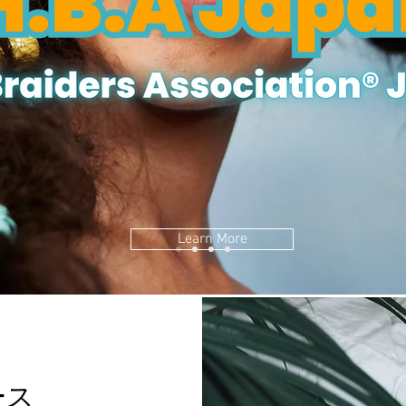
Learn More
ース