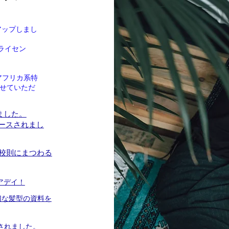
アップしまし
ャンライセン
アフリカ系特
せていただ
ました。
リリースされまし
催の校則にまつわる
ヘアデイ！
適切な髪型の資料を
スされました。