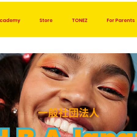
cademy
Store
TONEZ
For Parents