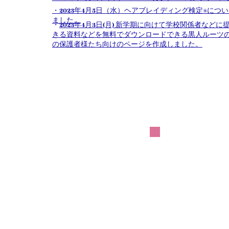
・2023年4月5日（水）ヘアブレイディング検定®につ
ました。
・
2023年4月3日(月) 新学期に向けて学校関係者など
きる資料などを無料でダウンロードできる黒人ルーツ
の保護者様たち向けのページを作成しました。