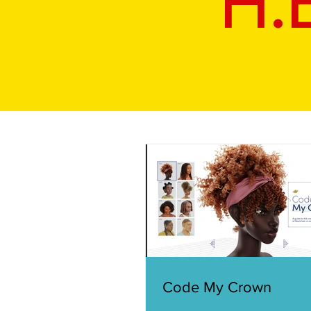
H.
Code My Crown