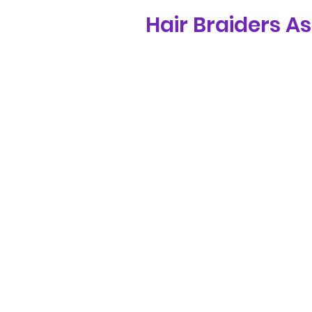
Hair Braiders
H.B.A Acad
​プロブレイダー・
クヘアスタイリス
アカデミー