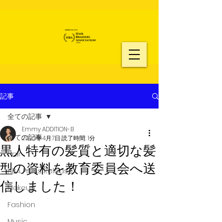
記事
全ての記事
Emmy ADDITION-B
全ての記事
2023年4月7日
読了時間: 1分
黒人特有の髪質と適切な髪
Hair
型の資料を教育委員会へ送
HBA Press Release
信しました！
Makeup
Fashion
Music