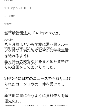
History & Culture
Others
News
World News
当一般社団法人H.B.A Japanでは、
Movie
八ヶ月前ほどから学校に通う黒人ルー
Natural Hair, Skin & Body Care
ツを持つ子供たちが健やかに学校生活
を送れるように
School
黒人特有の髪質などをまとめた資料作
Photo Competition
りの企画をしてまいりました。
3月後半に日本のニュースでも取り上げ
られたコーンロウの一件を受けまし
て、
新学期に間に合うように資料作りを最
優先化し、