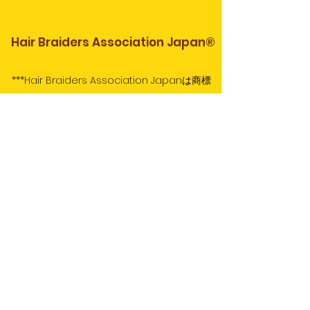
Hair Braiders Association Japan®
***Hair Braiders Association Japanは商標
登録第6321740号を取得しています.​。***
類似している団体もありますが、当協会とは一
切関係ありませんのでご注意ください。
277-0021
​千葉県柏市中央町5-14 カワシマビル3F
info@hbajapan.org
​著作権について
​サイトポリシー
​プライバシーポリシー
特定商取引法に基づく表記