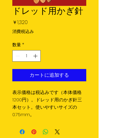
ドレッド用かぎ針
価
￥1,320
格
消費税込み
数量
*
カートに追加する
表示価格は税込みです（本体価格
1200円）。ドレッド用のかぎ針三
本セット。使いやすいサイズの
0.75mm。