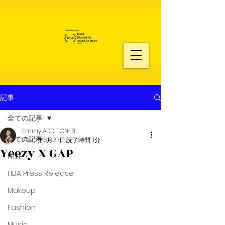
記事
全ての記事
Emmy ADDITION-B
全ての記事
2020年6月27日
読了時間: 1分
Yeezy X GAP
Hair
HBA Press Release
Makeup
Fashion
Music