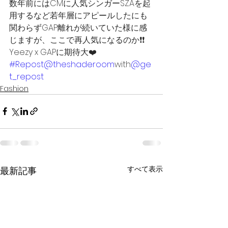
数年前にはCMに人気シンガーSZAを起
用するなど若年層にアピールしたにも
関わらずGAP離れが続いていた様に感
じますが、ここで再人気になるのか❗️❗️ 
Yeezy x GAPに期待大❤️
#Repost
@theshaderoom
with
@ge
t_repost
Fashion
すべて表示
最新記事