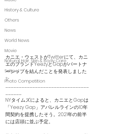
History & Culture
Others
News
World News
Movie
カニエ・ウェストがTwitterにて、カニ
Natural Hair, Skin & Body Care
エのブランドYeezyとGapがパートナ
ーシップを結んだことを発表しました
School
✨
Photo Competition
_______________________________
______
NYタイムズによると、カニエとGapは
「Yeezy Gap」アパレルラインの10年
間契約を提携したそう。2021年の前半
には店頭に並ぶ予定。