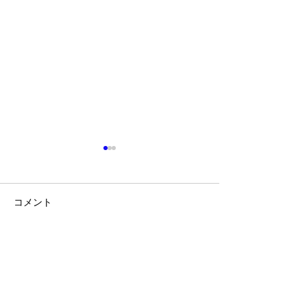
コメント
Duragの話
IVYPARK vs Pop
コメントを追加…