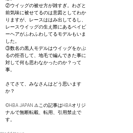
②ウイッグの被せ方が雑すぎ。わざと
前気味に被せてるのは意図としてわか
りますが、レースははみ出してるし、
レースウイッグの生え際にあるベイビ
ーヘアがふわふわしてるモデルもいま
した。
③数名の黒人モデルはウイッグをかぶ
るの拒否して、地毛で編んできた事に
対して何も思わなかったのか？って
事。
さてさて、みなさんはどう思います
か？
©️H.B.A JAPAN ⚠️この記事はH.B.Aオリジ
ナルで無断転載、転用、引用禁止で
す。