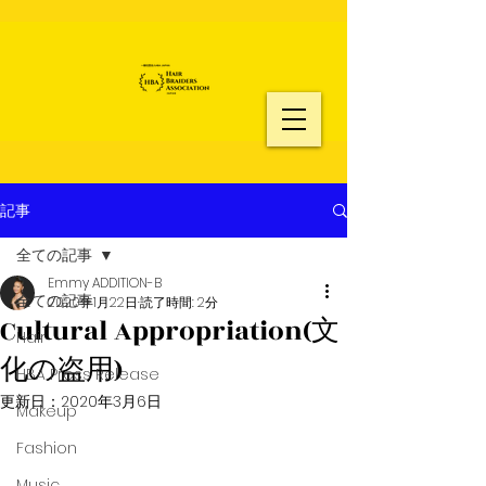
記事
全ての記事
Emmy ADDITION-B
全ての記事
2020年1月22日
読了時間: 2分
Cultural Appropriation(文
Hair
化の盗用)
HBA Press Release
更新日：
2020年3月6日
Makeup
Fashion
Music