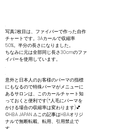
.
写真2枚目は、ファイバーで作った自作
チャートです。3Aカールで収縮率
50%。半分の長さになりました。
ちなみに元は全部同じ長さ30cmのファ
イバーを使用しています。
.
.
意外と日本人のお客様のパーマの指標
にもなるので特殊パーマがメニューに
あるサロンは、このカールチャート知
っておくと便利です(*人毛にパーマを
かける場合の収縮率は変わります)💕 
©️H.B.A JAPAN ⚠️この記事はH.B.Aオリジ
ナルで無断転載、転用、引用禁止で
す。