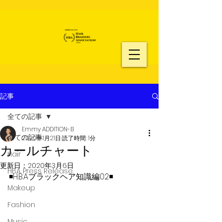
記事
全ての記事
Emmy ADDITION-B
全ての記事
2020年1月21日
読了時間: 1分
カールチャート
Hair
更新日：
2020年3月6日
HBA Press Release
◾️H.B.Aブラックヘア知識編02◾️
Makeup
Fashion
Music