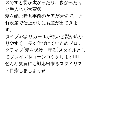
スですと髪が太かったり、多かったり
と手入れが大変😥
髪を編む時も事前のケアが大切で、そ
れ次第で仕上がりにも差が出てきま
す。
タイプ3Bよりカールが強いと髪が広が
りやすく、長く伸びにくいためプロテ
クティブ(髪を保護・守る)スタイルとし
てブレイズやコーンロウをします👍🏽
色んな髪質にも対応出来るスタイリス
ト目指しましょう✔️
.