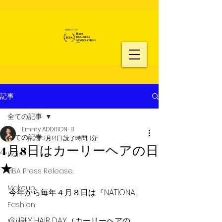
記事
全ての記事
Emmy ADDITION-B
全ての記事
2022年3月14日
読了時間: 1分
4月8日はカーリーヘアの日
Hair
★
HBA Press Release
Makeup
今年から毎年４月８日は『NATIONAL 
Fashion
CURLY HAIR DAY（カーリーヘアの
Music