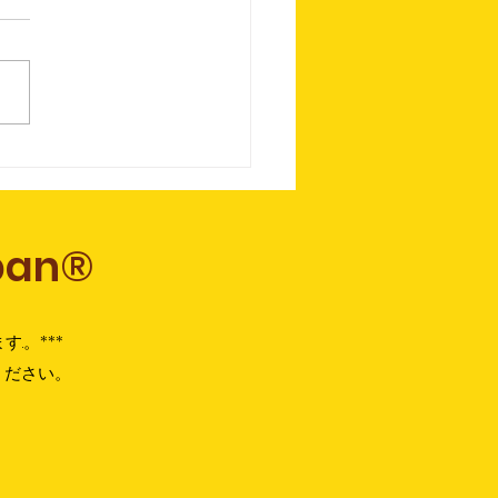
カデミーのコース紹介
5
apan®
す.​。***
ください。