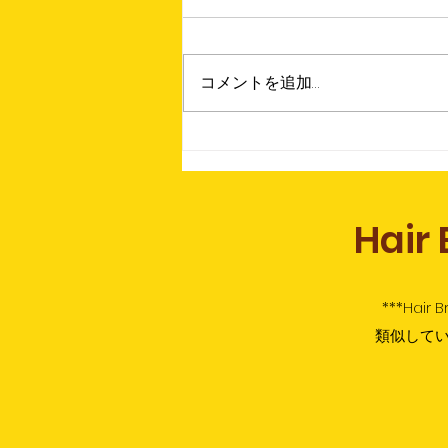
コメントを追加…
今年度より実施！ヘアブレイ
ディング検定®
Hair
***Hair
類似して