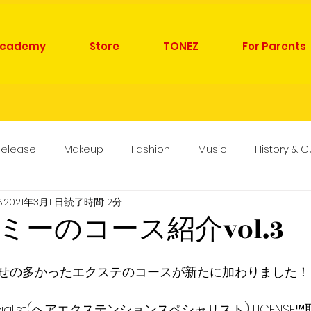
cademy
Store
TONEZ
For Parents
Release
Makeup
Fashion
Music
History & C
B
2021年3月11日
読了時間: 2分
vie
Natural Hair, Skin & Body Care
School
Photo
ミーのコース紹介vol.3
せの多かったエクステのコースが新たに加わりました！
 Specialist(ヘアエクステンションスペシャリスト) LICENSE