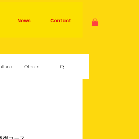
News
Contact
ulture
Others
 Competition
™️取得コース