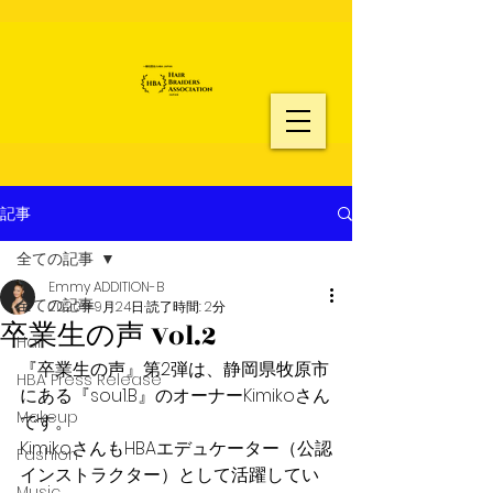
記事
全ての記事
Emmy ADDITION-B
全ての記事
2020年9月24日
読了時間: 2分
卒業生の声 Vol.2
Hair
『卒業生の声』第2弾は、静岡県牧原市
HBA Press Release
にある『sou1.B』のオーナーKimikoさん
Makeup
です。
KimikoさんもHBAエデュケーター（公認
Fashion
インストラクター）として活躍してい
Music