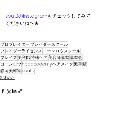
sou1.BのInstagram
もチェックしてみて
くださいね〜★
プロブレイダー
ブレイダースクール
ブレイダーライセンス
コーンロウスクール
ブレイズ
美容師
特殊ヘア
美容師講習
講習会
コーンロウ
hbaacademy
ヘアメイク
派手髪
静岡美容室
sou1.b
School
すべて表示
最新記事